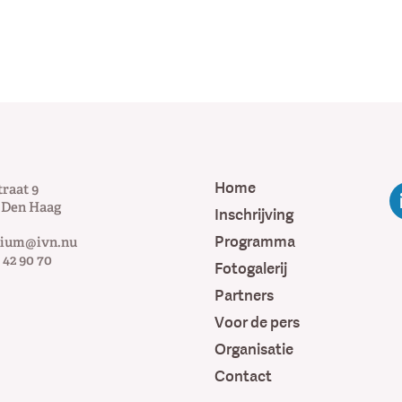
Home
traat 9
Den Haag
Inschrijving
Programma
uium@ivn.nu
 42 90 70
Fotogalerij
Partners
Voor de pers
Organisatie
Contact