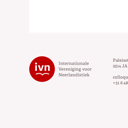
Paleiss
2514 JA
colloq
+31 6 48