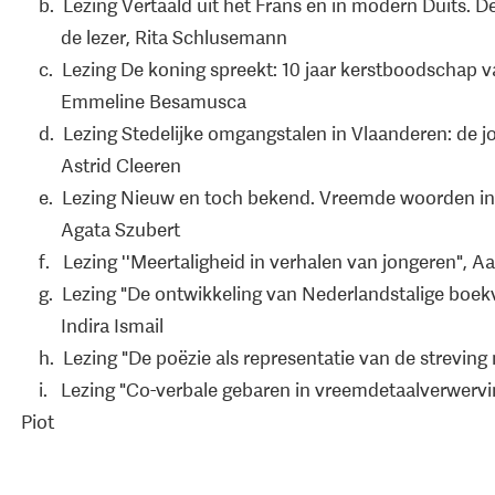
b. Lezing Vertaald uit het Frans en in modern Duits. D
de lezer, Rita Schlusemann
c. Lezing De koning spreekt: 10 jaar kerstboodschap v
Emmeline Besamusca
d. Lezing Stedelijke omgangstalen in Vlaanderen: de jo
Astrid Cleeren
e. Lezing Nieuw en toch bekend. Vreemde woorden in 
Agata Szubert
f. Lezing ''Meertaligheid in verhalen van jongeren", Aa
g. Lezing "De ontwikkeling van Nederlandstalige boekve
Indira Ismail
h. Lezing "De poëzie als representatie van de streving
i. Lezing "Co-verbale gebaren in vreemdetaalverwerving:
Piot